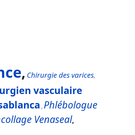
nce
,
Chirurgie des varices
,
urgien vasculaire
sablanca
Phlébologue
,
collage Venaseal
,