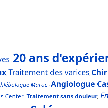
20 ans d'expérie
ves
-
ux
Traitement des varices
Chir
,
,
Angiologue Ca
phlébologue Maroc
-
En
s Center
Traitement sans douleur
,