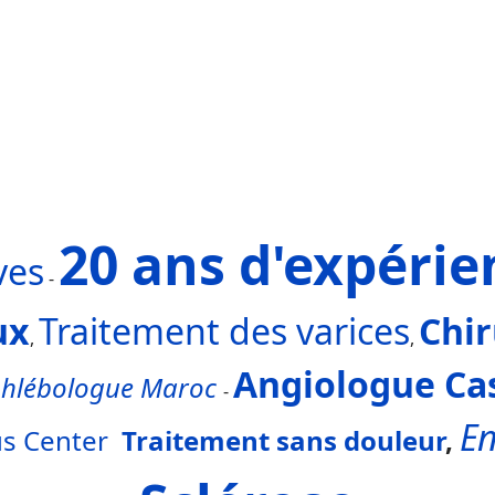
20 ans d'expérie
ves
-
ux
Traitement des varices
Chir
,
,
Angiologue Ca
phlébologue Maroc
-
En
s Center
Traitement sans douleur
,