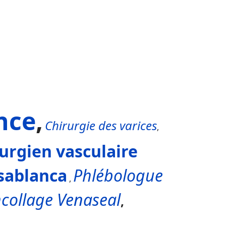
nce
,
Chirurgie des varices
,
urgien vasculaire
sablanca
Phlébologue
,
collage Venaseal
,